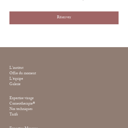
Réserver
L'institut
Offre du moment
L'équipe
Galerie
Expertise visage
Corneotherapie®
Nos techniques
Tarifs